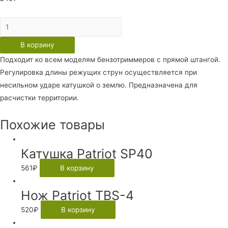
Количество
Катушка
В корзину
Patriot
Подходит ко всем моделям бензотриммеров с прямой штангой.
DL-
Регулировка длины режущих струн осуществляется при
1200
несильном ударе катушкой о землю. Предназначена для
расчистки территории.
Похожие товары
Катушка Patriot SP40
561
₽
В корзину
Нож Patriot TBS-4
520
₽
В корзину