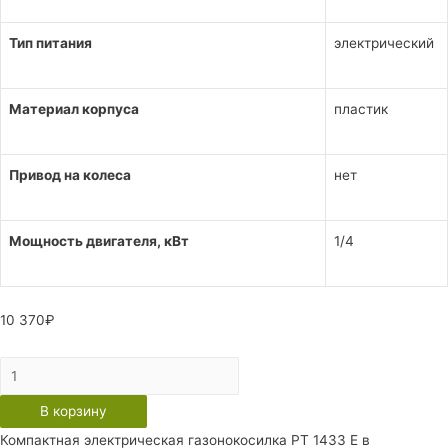
Тип питания
электрический
Материал корпуса
пластик
Привод на колеса
нет
Мощность двигателя, кВт
1/4
10 370
₽
Количество
Газонокосилка
В корзину
электрическая
Компактная электрическая газонокосилка РТ 1433 E в
Patriot